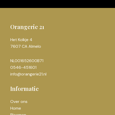
Wit
(1)
Zalm
(1)
Orangerie 21
Het Kolkje 4
7607 CA Almelo
NL001652600B71
0546-451601
info@orangerie21.nl
Informatie
Over ons
Home
Bloemen