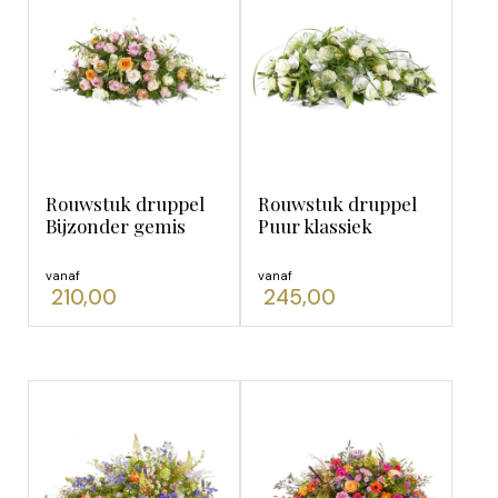
Boeketten
Bedankt & Zomaar
Beterschap & Sterkte
Geboorte
Liefde & Trouwen
Moederdag - 10 mei
Rouwstuk druppel
Rouwstuk druppel
Bijzonder gemis
Puur klassiek
Rouw & Condoleance
Secretaressedag
vanaf
vanaf
210,00
245,00
Valentijn
Verjaardag & Felicitatie
Voorjaar
Rouwbloemen
Rouwbloemstuk druppel
Rouwbloemstuk ovaal