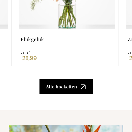
Plukgeluk
Z
vanaf
va
28,99
2
Alle boeketten