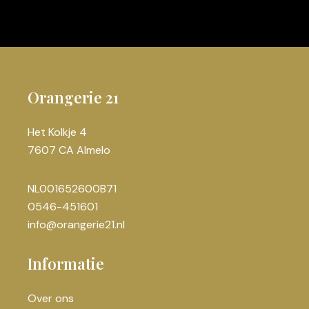
Orangerie 21
Het Kolkje 4
7607 CA Almelo
NL001652600B71
0546-451601
info@orangerie21.nl
Informatie
Over ons