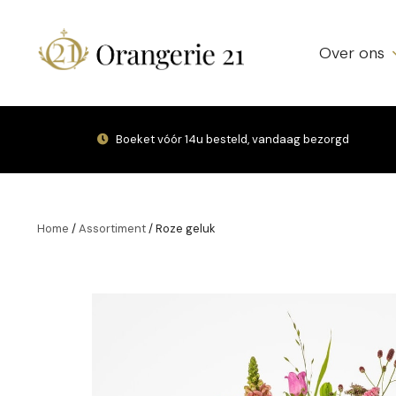
Over ons
Boeket vóór 14u besteld, vandaag bezorgd
Home
/
Assortiment
/
Roze geluk