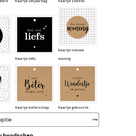
teerd
Kaartje verjaardag
Kaartje sterkte
Kaartje nieuwe
t
Kaartje liefs
woning
l
Kaartje beterschap
Kaartje geboorte
uw boodschap