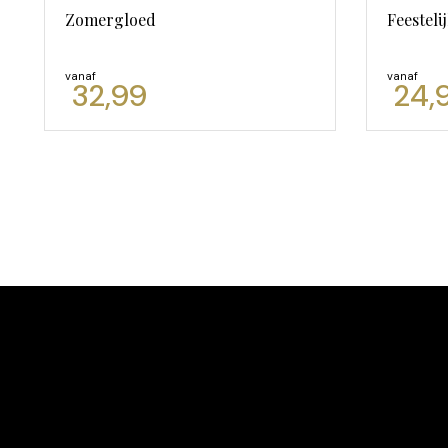
Zomergloed
Feesteli
vanaf
vanaf
32,99
24,