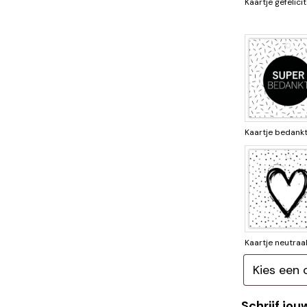
Kaartje gefelici
Kaartje bedank
Kaartje neutraa
Schrijf jo