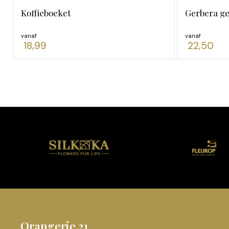
Koffieboeket
Gerbera g
vanaf
vanaf
18,99
22,50
Orangerie 21