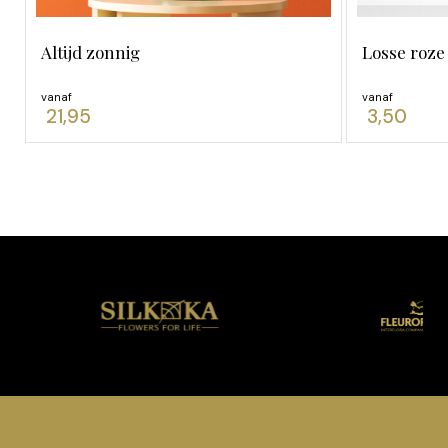
Altijd zonnig
Losse roze
vanaf
vanaf
21,95
3,50