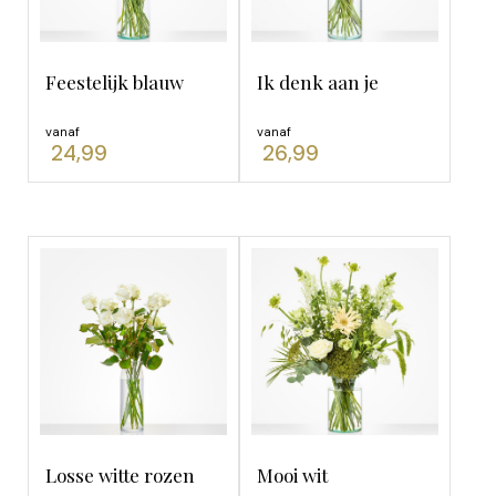
Rouwbloemstuk rond
Rouwboeket
Feestelijk blauw
Ik denk aan je
Speciale vormen
vanaf
vanaf
24,99
26,99
Grootte
Klein
(13)
Middel
(13)
Groot
(13)
Kleur
Blauw
(4)
Lila
(3)
Losse witte rozen
Mooi wit
Paars
(3)