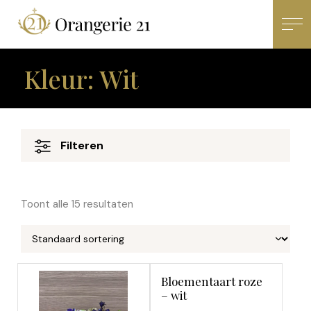
×
Productcategorieën
Kleur: Wit
Accessoires
Bridgewater geuren
Geurlijn
Filteren
Kerst
Vazen & bloempotten
Toont alle 15 resultaten
Woondecoratie
Zijden bloemen
Zijden planten
Bloemen
Bloementaart roze
– wit
Bloementaarten