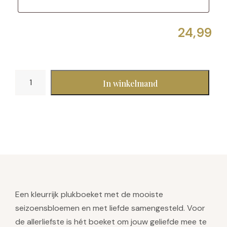
Voor
In winkelmand
de
allerliefste
aantal
Een kleurrijk plukboeket met de mooiste
seizoensbloemen en met liefde samengesteld. Voor
de allerliefste is hét boeket om jouw geliefde mee te